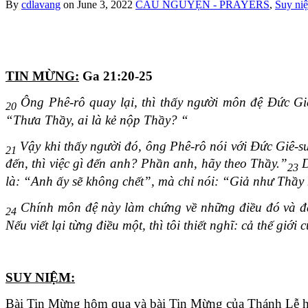
By
cdlavang
on
June 3, 2022
CẦU NGUYỆN - PRAYERS
,
Suy ni
TIN MỪNG:
Ga 21:20-25
Ông Phê-rô quay lại, thì thấy người môn đệ Đức Giê
20
“Thưa Thầy, ai là kẻ nộp Thầy? “
Vậy khi thấy người đó, ông Phê-rô nói với Đức Giê-s
21
đến, thì việc gì đến anh? Phần anh, hãy theo Thầy.”
D
23
là: “Anh ấy sẽ không chết”, mà chỉ nói: “Giả như Thầy m
Chính môn đệ này làm chứng về những điều đó và đã v
24
Nếu viết lại từng điều một, thì tôi thiết nghĩ: cả thế giớ
SUY NIỆM:
Bài Tin Mừng hôm qua và bài Tin Mừng của Thánh Lễ h