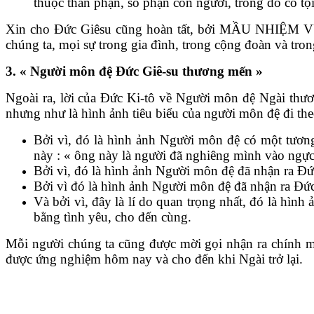
thuộc thân phận, số phận con người, trong dó có tội
Xin cho Đức Giêsu cũng hoàn tất, bởi MẦU NHIỆM VƯỢ
chúng ta, mọi sự trong gia đình, trong cộng đoàn và tro
3. « Người môn đệ Đức Giê-su thương mến »
Ngoài ra, lời của Đức Ki-tô về Người môn đệ Ngài thư
nhưng như là hình ảnh tiêu biểu của người môn đệ đi the
Bởi vì, đó là hình ảnh Người môn đệ có một tương
này : « ông này là người đã nghiêng mình vào ngực 
Bởi vì, đó là hình ảnh Người môn đệ đã nhận ra Đức
Bởi vì đó là hình ảnh Người môn đệ đã nhận ra Đức 
Và bởi vì, đây là lí do quan trọng nhất, đó là hì
bằng tình yêu, cho đến cùng.
Mỗi người chúng ta cũng được mời gọi nhận ra chính mìn
được ứng nghiệm hôm nay và cho đến khi Ngài trở lại.