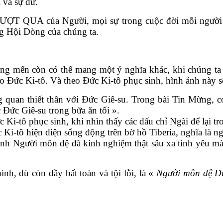
 và sự dữ.
T QUA của Người, mọi sự trong cuộc đời mỗi người ch
ng Hội Dòng của chúng ta.
ơng mến còn có thể mang một ý nghĩa khác, khi chúng t
o Đức Ki-tô. Và theo Đức Ki-tô phục sinh, hình ảnh này sẽ
 quan thiết thân với Đức Giê-su. Trong bài Tin Mừng, c
Đức Giê-su trong bữa ăn tối ».
 Ki-tô phục sinh, khi nhìn thấy các dấu chỉ Ngài để lại 
Ki-tô hiện diện sống động trên bờ hồ Tiberia, nghĩa là ng
nh ảnh Người môn đệ đã kinh nghiệm thật sâu xa tình yêu m
h, dù còn đầy bất toàn và tội lỗi, là «
Người môn đệ Đ