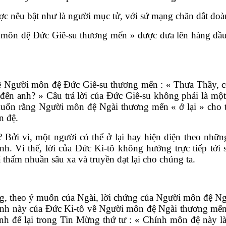
 nêu bật như là người mục tử, với sứ mạng chăn dắt đoàn
môn đệ Đức Giê-su thương mến » được đưa lên hàng đầu,
 về Người môn đệ Đức Giê-su thương mến : « Thưa Thầy, c
ì đến anh? » Câu trả lời của Đức Giê-su không phải là mộ
uốn rằng Người môn đệ Ngài thương mến « ở lại » cho tớ
n đệ.
? Bởi vì, một người có thể ở lại hay hiện diện theo nhữn
h. Vì thế, lời của Đức Ki-tô không hướng trực tiếp tới
hấm nhuần sâu xa và truyền đạt lại cho chúng ta.
, theo ý muốn của Ngài, lời chứng của Người môn đệ Ngài
t định này của Đức Ki-tô về Người môn đệ Ngài thương mế
nh để lại trong Tin Mừng thứ tư : « Chính môn đệ này l