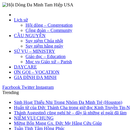
Lịch sử
Hội dòng – Congregation
Cộng đoàn – Community
CẦU NGUYỆN
Suy niệm Chúa nhật
Suy niệm hằng ngày
SỨ VỤ – MINISTRY
Giáo dục – Education
Mục vụ Giáo xứ – Parish
DAYCARE
ƠN GỌI – VOCATION
GIA ĐÌNH ĐA MINH
Facebook
Twitter
Instagram
Trending
Sinh Hoạt Thiếu Nhi Trong Nhóm Đa Minh Trẻ (Houston)
Huấn từ của Đức Thánh Cha trong giờ đọc Kinh Truyền Tin-
Thánh Augustinô cũng nghỉ hè – đây là những gì ngài đã làm
NIỀM VUI CHUNG
Mừng Bổn Mạng Gx. Đức Mẹ Hằng Cứu Giúp
Tuần Tĩnh Tâm Hồng Phúc