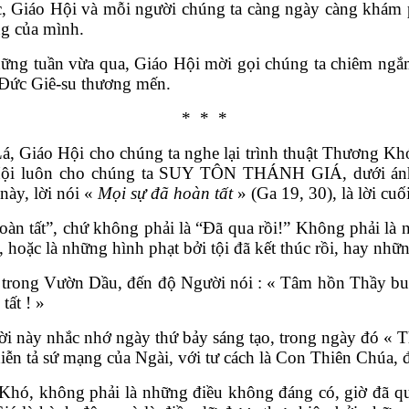
ác, Giáo Hội và mỗi người chúng ta càng ngày càng khám p
ng của mình.
ng tuần vừa qua, Giáo Hội mời gọi chúng ta chiêm ngắm
Đức Giê-su thương mến.
* * *
 Lá, Giáo Hội cho chúng ta nghe lại trình thuật Thương
 Hội luôn cho chúng ta SUY TÔN THÁNH GIÁ, dưới á
này, lời nói «
Mọi sự đã hoàn tất
» (Ga 19, 30), là lời cu
hoàn tất”, chứ không phải là “Đã qua rồi!” Không phải là
oặc là những hình phạt bởi tội đã kết thúc rồi, hay những
u trong Vườn Dầu, đến độ Người nói : « Tâm hồn Thầy bu
tất ! »
Lời này nhắc nhớ ngày thứ bảy sáng tạo, trong ngày đó « 
diễn tả sứ mạng của Ngài, với tư cách là Con Thiên Chúa, 
ó, không phải là những điều không đáng có, giờ đã qua 