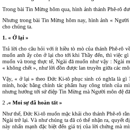
Trong bài Tin Mừng hôm qua, hình ảnh thánh Phê-rô được
Nhưng trong bài Tin Mừng hôm nay, hình ảnh « Người 
cho chúng ta.
1. « Ở lại »
Trả lời cho câu hỏi với ít hiều tò mò của thánh Phê-rô
muốn anh ấy còn ở lại cho tới khi Thầy đến, thì việc g
muốn và trong thực tế, Ngài đã muốn như vậy : Ngài m
« không chết », như lời đồn được lan truyền giữa các mô
Vậy, « ở lại » theo Đức Ki-tô phục sinh có nghĩa là gì 
mình, hoặc bằng chính tác phẩm hay công trình của mìn
nhưng hướng tới sứ điệp Tin Mừng mà Người môn đệ đã t
2
.« Moi sự đã hoàn tất »
Như thế, Đức Ki-tô muốn mặc khải cho thánh Phê-rô rằng
Ngài trở lại. Và như chúng ta đã có thể nhận ra, quyế
này nhấn mạnh đặc biệt đến giá trị của lời chứng mà mì