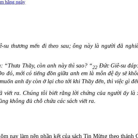
ệm hằng ngày
-su thương mến đi theo sau; ông này là người đã nghiê
u: “Thưa Thầy, còn anh này thì sao? “
Đức Giê-su đáp:
22
o đó, mới có tiếng đồn giữa anh em là môn đệ ấy sẽ khô
uốn anh ấy còn ở lại cho tới khi Thầy đến, thì việc gì đ
iết ra. Chúng tôi biết rằng lời chứng của người ấy là 
i cũng không đủ chỗ chứa các sách viết ra.
ôm nay làm nên phần kết của sách Tin Mừng theo thánh 