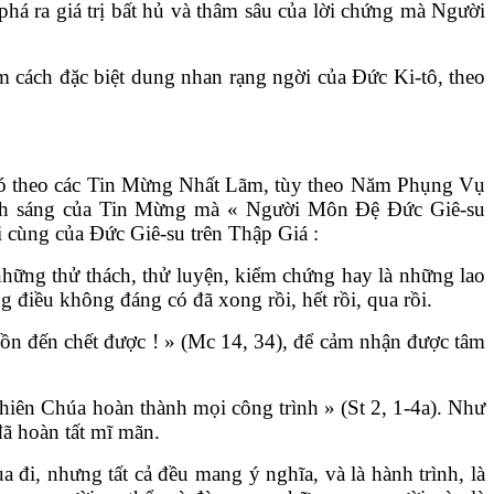
há ra giá trị bất hủ và thâm sâu của lời chứng mà Người
 cách đặc biệt dung nhan rạng ngời của Đức Ki-tô, theo
 Khó theo các Tin Mừng Nhất Lãm, tùy theo Năm Phụng Vụ
nh sáng của Tin Mừng mà « Người Môn Đệ Đức Giê-su
ối cùng của Đức Giê-su trên Thập Giá :
 những thử thách, thử luyện, kiểm chứng hay là những lao
 điều không đáng có đã xong rồi, hết rồi, qua rồi.
ồn đến chết được ! » (Mc 14, 34), để cảm nhận được tâm
Thiên Chúa hoàn thành mọi công trình » (St 2, 1-4a). Như
đã hoàn tất mĩ mãn.
đi, nhưng tất cả đều mang ý nghĩa, và là hành trình, là