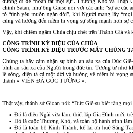
đường đi để “hoàn tất mọi sự”. Thương Khó và Thập Gi
chính Satan, như ông Giuse nói với các anh: “sự ác các 
tỏ “tình yêu muôn ngàn đời”, khi Người mang lấy “mọi b
cùng và hướng đến niềm hi vọng sự sống mạnh hơn sự c
Vậy, khi chiêm ngắm Chúa chịu chết trên Thánh Giá và k
CÔNG TRÌNH KỲ DIỆU CỦA CHÚA
CÔNG TRÌNH KỲ DIỆU TRƯỚC MẮT CHÚNG T
Chúng ta hãy cảm nhận sự bình an sâu xa của Đức Giê-
bình an sâu xa của Người trong đức tin. Tương tự như kh
lẽ sống, diễn tả cả một đời và hướng về niềm hi vọng 
thành « VIÊN ĐÁ GÓC TƯỜNG ».
Thật vậy, thánh sử Gioan nói: “Đức Giê-su biết rằng mọi
Đó là điều Ngài vừa làm, thiết lập Gia Đình mới, 
Đó là cuộc Thương Khó, và toàn bộ hành trình là
Đó là toàn bộ Kinh Thánh, kể lại ơn huệ Sáng Tạo,