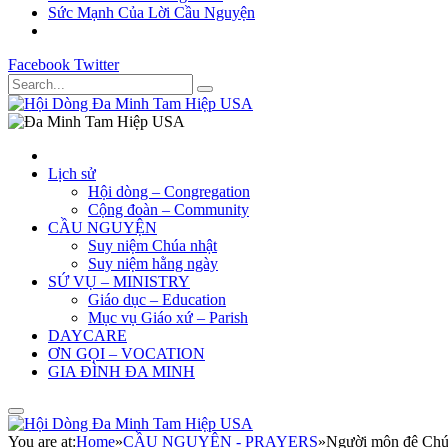
Sức Mạnh Của Lời Cầu Nguyện
Facebook
Twitter
Lịch sử
Hội dòng – Congregation
Cộng đoàn – Community
CẦU NGUYỆN
Suy niệm Chúa nhật
Suy niệm hằng ngày
SỨ VỤ – MINISTRY
Giáo dục – Education
Mục vụ Giáo xứ – Parish
DAYCARE
ƠN GỌI – VOCATION
GIA ĐÌNH ĐA MINH
You are at:
Home
»
CẦU NGUYỆN - PRAYERS
»
Người môn đệ Chúa