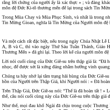
rằng lời chứng của người ấy là xác thực » ; và đàng kh
môn đệ Đức Ki-tô thương mến để lại trong sách Tin Mừ
Trong Mùa Chay và Mùa Phục Sinh, và nhất là trong nhữ
Tin Mừng Gioan, nghĩa là Tin Mừng của Người môn đệ 
Và một cách rất đặc biệt, nếu trong ngày Chúa Nhật Lễ
A, B và C, thì vào ngày Thứ Sáu Tuần Thánh, Giáo
Thương Mến » đã ghi lại. Theo lời kể của người môn đệ 
Lời nói cuối cùng của Đức Giê-su trên thập giá là: “Đã 
nhọc, để được xét là xứng đáng nhằm hưởng vinh quang, h
Chúng ta hãy nhớ lại tâm trạng hãi hùng của Đức Giê-s
hồn của Người trên Thập Giá, khi Người nói : « Đã hoàn 
Trên Thập Giá, Đức Giê-su nói: “Thế là đã hoàn tất ! » 
thế, câu nói cuối cùng này của Đức Giê-su trên thập giá 
Như thế, mọi đau khổ Ngài đã chịu trong cuộc Thương Kh