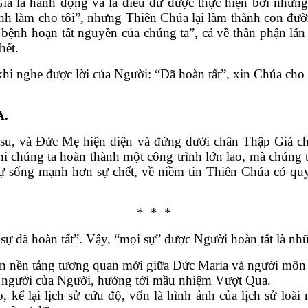
á là hành động và là điều dữ được thực hiện bởi những
anh làm cho tôi”, nhưng Thiên Chúa lại làm thành con đườ
ệnh hoạn tất nguyền của chúng ta”, cả về thân phận lẫn t
hết.
hi nghe được lời của Người: “Đã hoàn tất”, xin Chúa cho 
A.
su, và Đức Mẹ hiện diện và đứng dưới chân Thập Giá c
i chúng ta hoàn thành một công trình lớn lao, mà chúng ta 
sự sống mạnh hơn sự chết, về niềm tin Thiên Chúa có quy
* * *
 sự đã hoàn tất”. Vậy, “mọi sự” được Người hoàn tất là nh
trên nền tảng tương quan mới giữa Đức Maria và người mô
m người của Người, hướng tới mầu nhiệm Vượt Qua.
 kể lại lịch sử cứu độ, vốn là hình ảnh của lịch sử loài