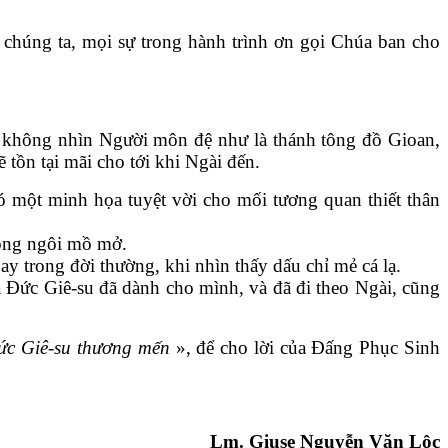
úng ta, mọi sự trong hành trình ơn gọi Chúa ban cho
a không nhìn Người môn đệ như là thánh tông đồ Gioan,
 tồn tại mãi cho tới khi Ngài đến.
ó một minh họa tuyệt vời cho mối tương quan thiết thân
trong ngôi mồ mở.
ay trong đời thường, khi nhìn thấy dấu chỉ mẻ cá lạ.
à Đức Giê-su đã dành cho mình, và đã đi theo Ngài, cũng
ức Giê-su thương mến
», để cho lời của Đấng Phục Sinh
Lm. Giuse Nguyễn Văn Lộc