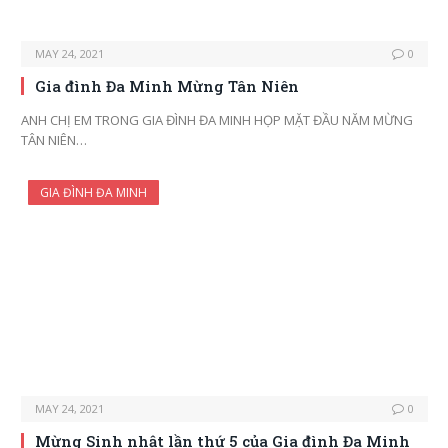
MAY 24, 2021
0
Gia đình Đa Minh Mừng Tân Niên
ANH CHỊ EM TRONG GIA ĐÌNH ĐA MINH HỌP MẶT ĐẦU NĂM MỪNG
TÂN NIÊN…
GIA ĐÌNH ĐA MINH
MAY 24, 2021
0
Mừng Sinh nhật lần thứ 5 của Gia đình Đa Minh