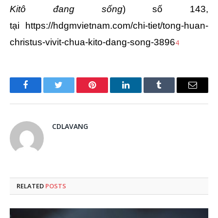
Kitô đang sống
) số 143,
tại
https://hdgmvietnam.com/chi-tiet/tong-huan-
christus-vivit-chua-kito-dang-song-3896
4
Facebook
Twitter
Pinterest
LinkedIn
Tumblr
Email
CDLAVANG
RELATED
POSTS