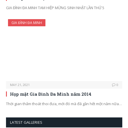
GIA ĐÌNH ĐA MINH TAM HIỆP MỪNG SINH NHẬT LẦN THỨ 5
GIA ĐÌNH ĐA MINH
MAY 21, 2021
0
Họp mặt Gia Đình Đa Minh năm 2014
Thời gian thấm thoát thoi đưa, mới đó mà đã gần hết một năm nữa…
LATEST GALLERIES