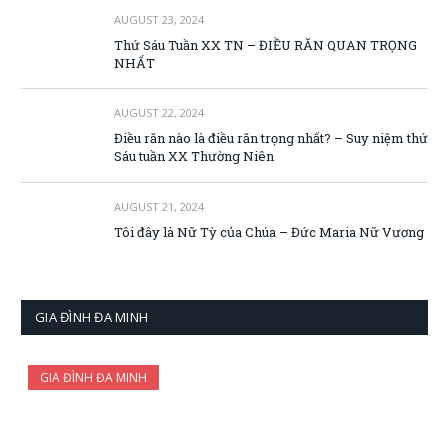
AUGUST 23, 2024
Thứ Sáu Tuần XX TN – ĐIỀU RĂN QUAN TRỌNG
NHẤT
AUGUST 22, 2024
Điều răn nào là điều răn trọng nhất? – Suy niệm thứ
Sáu tuần XX Thường Niên
AUGUST 21, 2024
Tôi đây là Nữ Tỳ của Chúa – Đức Maria Nữ Vương
GIA ĐÌNH ĐA MINH
GIA ĐÌNH ĐA MINH