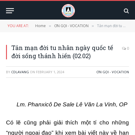
YOU ARE AT:
Home
ƠN GỌI - VOCATION
Tản mạn đời tu nhân ngày quốc tế đời sống thánh hiến (02.02)
»
»
Tản mạn đời tu nhân ngày quốc tế
0
đời sống thánh hiến (02.02)
BY
CDLAVANG
ON
FEBRUARY 1, 2024
ƠN GỌI - VOCATION
Lm. Phanxicô De Sale Lê Văn La Vinh, OP
Có lẽ cũng phải giải thích một tí cho những
“người ngoại đạo” khi xem bài viết này về hạn