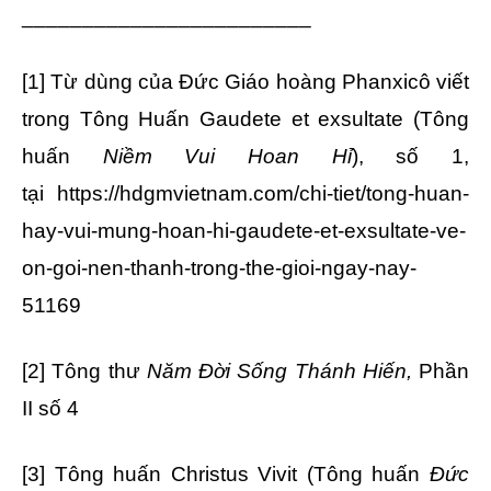
________________________
[1]
Từ dùng của Đức Giáo hoàng Phanxicô viết
trong Tông Huấn Gaudete et exsultate (Tông
huấn
Niềm Vui Hoan Hỉ
), số 1,
tại
https://hdgmvietnam.com/chi-tiet/tong-huan-
hay-vui-mung-hoan-hi-gaudete-et-exsultate-ve-
on-goi-nen-thanh-trong-the-gioi-ngay-nay-
51169
[2]
Tông thư
Năm Đời Sống Thánh Hiến,
Phần
II số 4
[3]
Tông huấn Christus Vivit (Tông huấn
Đức