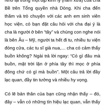
Nhớ lại trong một dịp kinh lý (năm xưa) của cha
Bề trên Tổng quyền nhà Dòng. Khi cha đến
thăm và trò chuyện với các anh em sinh viên
học viện, có bạn đặt câu hỏi với cha đại ý là
cha là người ở bên “tây” và chúng con nghe nói
là bên Âu – Mỹ, người ta hết đi tu, nhiều tu viện
đóng cửa, các tu sĩ già nua,… cha có cảm thấy
buồn không? Ngài trả lời ngay: “Có gì đâu mà
buồn, mặt trời lặn ở phía tây thì mọc ở phía
đông chứ có gì mà buồn”. Một câu trả lời đầy
lạc quan, đầy tin tưởng và nhiều hy vọng.
Có lẽ bản thân của bạn cũng nhận thấy – đó,
đây – vẫn có những tín hiệu lạc quan, vẫn thấy