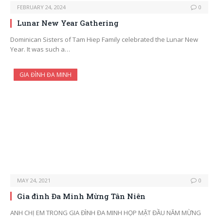
FEBRUARY 24, 2024
0
Lunar New Year Gathering
Dominican Sisters of Tam Hiep Family celebrated the Lunar New
Year. It was such a…
GIA ĐÌNH ĐA MINH
MAY 24, 2021
0
Gia đình Đa Minh Mừng Tân Niên
ANH CHỊ EM TRONG GIA ĐÌNH ĐA MINH HỌP MẶT ĐẦU NĂM MỪNG