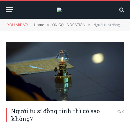
YOU ARE AT:
Home
ƠN GỌI - VOCATION
Người tu sĩ đồng tính thì có sao không?
»
»
Người tu sĩ đồng tính thì có sao
0
không?