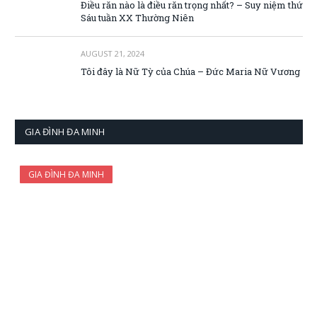
Điều răn nào là điều răn trọng nhất? – Suy niệm thứ
Sáu tuần XX Thường Niên
AUGUST 21, 2024
Tôi đây là Nữ Tỳ của Chúa – Đức Maria Nữ Vương
GIA ĐÌNH ĐA MINH
GIA ĐÌNH ĐA MINH