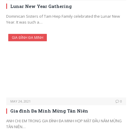
Lunar New Year Gathering
Dominican Sisters of Tam Hiep Family celebrated the Lunar New
Year. It was such a…
GIA ĐÌNH ĐA MINH
MAY 24, 2021
0
Gia đình Đa Minh Mừng Tân Niên
ANH CHỊ EM TRONG GIA ĐÌNH ĐA MINH HỌP MẶT ĐẦU NĂM MỪNG
TÂN NIÊN…