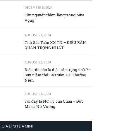
DECEMBER 3, 2024
Cầu nguyện thầm lặng trong Mùa
Vọng
AUGUST 23, 2024
Thứ Sáu Tuần XX TN – ĐIỀU RĂN
QUAN TRỌNG NHẤT
AUGUST 22, 2024
Điều răn nào là điều răn trọng nhất? –
Suy niệm thứ Sáu tuần XX Thường
Niên
AUGUST 21, 2024
Tôi đây là Nữ Tỳ của Chúa – Đức
Maria Nữ Vương
GIA ĐÌNH ĐA MINH