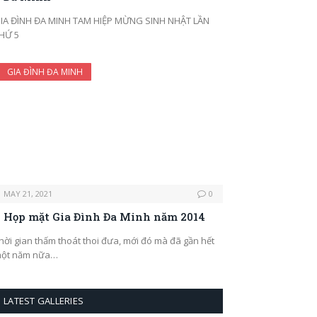
IA ĐÌNH ĐA MINH TAM HIỆP MỪNG SINH NHẬT LẦN
HỨ 5
GIA ĐÌNH ĐA MINH
MAY 21, 2021
0
Họp mặt Gia Đình Đa Minh năm 2014
hời gian thấm thoát thoi đưa, mới đó mà đã gần hết
ột năm nữa…
LATEST GALLERIES