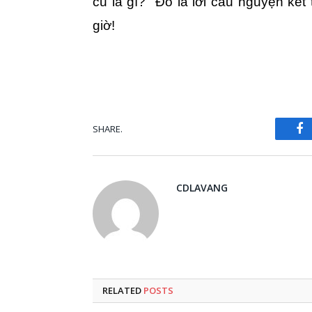
cũ là gì? Đó là lời cầu nguyện kết
giờ!
SHARE.
Fa
CDLAVANG
RELATED
POSTS