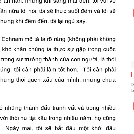
 sẽ ăn năn, nhưng khi sáng mai đến, tôi vui vẻ
ần nữa tôi nói, tôi sẽ thức suốt đêm và tôi sẽ
Nhưng khi đêm đến, tôi lại ngủ say.
Ephraim mô tả là rõ ràng (không phải không
g khó khăn chúng ta thực sự gặp trong cuộc
à trong sự trưởng thành của con người, là thói
úng, tôi cần phải làm tốt hơn. Tôi cần phải
những thói quen xấu của mình, nhưng chưa
D
L
có những thánh đấu tranh vất vả trong nhiều
với thói hư tật xấu trong nhiều năm, họ cũng
: “Ngày mai, tôi sẽ bắt đầu một khởi đầu