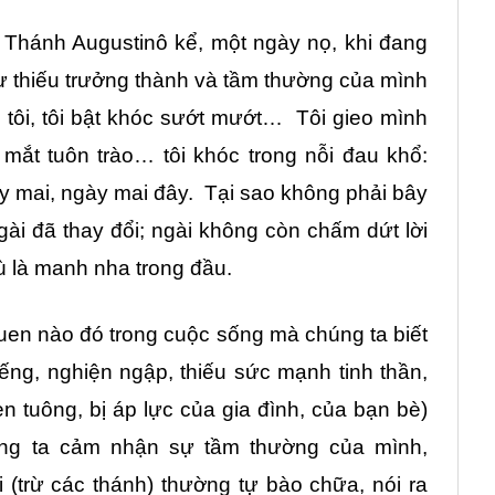
 Thánh Augustinô kể, một ngày nọ, khi đang
sự thiếu trưởng thành và tầm thường của mình
 tôi, tôi bật khóc sướt mướt… Tôi gieo mình
ắt tuôn trào… tôi khóc trong nỗi đau khổ:
ày mai, ngày mai đây. Tại sao không phải bây
ngài đã thay đổi; ngài không còn chấm dứt lời
 là manh nha trong đầu.
quen nào đó trong cuộc sống mà chúng ta biết
biếng, nghiện ngập, thiếu sức mạnh tinh thần,
n tuông, bị áp lực của gia đình, của bạn bè)
ng ta cảm nhận sự tầm thường của mình,
 (trừ các thánh) thường tự bào chữa, nói ra