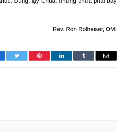
 thúc, Đúng, lạy Chúa, nhưng chưa phải bây
Rev. Ron Rolheiser, OMI
cebook
Twitter
Pinterest
LinkedIn
Tumblr
Email