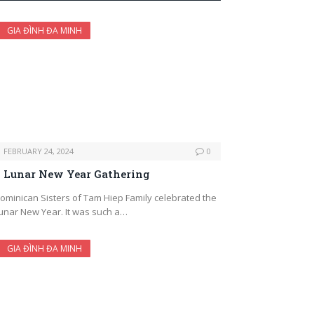
GIA ĐÌNH ĐA MINH
FEBRUARY 24, 2024
0
Lunar New Year Gathering
ominican Sisters of Tam Hiep Family celebrated the
unar New Year. It was such a…
GIA ĐÌNH ĐA MINH