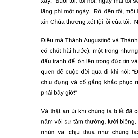
xây. Buổi tối, tôi nói, ngày mai tôi
lãng phí một ngày. Rồi đến tối, một l
xin Chúa thương xót tội lỗi của tôi. 
Điều mà Thánh Augustinô và Thánh 
có chút hài hước), một trong nhữn
đấu tranh để lớn lên trong đức tin v
quen để cuộc đời qua đi khi nói: “Đ
chịu đựng và cố gắng khắc phục 
phải bây giờ!”
Và thật an ủi khi chúng ta biết đã 
năm với sự tầm thường, lười biếng, 
nhún vai chịu thua như chúng ta