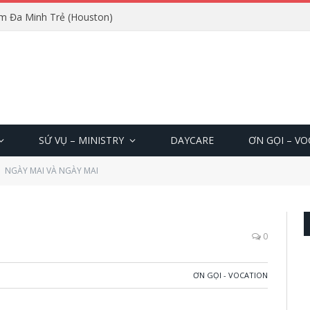
m Đa Minh Trẻ (Houston)
SỨ VỤ – MINISTRY
DAYCARE
ƠN GỌI – V
NGÀY MAI VÀ NGÀY MAI
0
ƠN GỌI - VOCATION