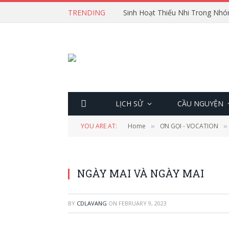
TRENDING
Sinh Hoạt Thiếu Nhi Trong Nhó
LỊCH SỬ
CẦU NGUYỆN
YOU ARE AT:
Home
ƠN GỌI - VOCATION
»
»
NGÀY MAI VÀ NGÀY MAI
BY
CDLAVANG
ON
FEBRUARY 9, 2023