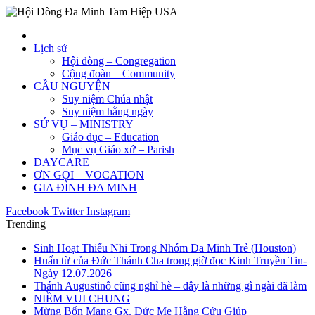
Lịch sử
Hội dòng – Congregation
Cộng đoàn – Community
CẦU NGUYỆN
Suy niệm Chúa nhật
Suy niệm hằng ngày
SỨ VỤ – MINISTRY
Giáo dục – Education
Mục vụ Giáo xứ – Parish
DAYCARE
ƠN GỌI – VOCATION
GIA ĐÌNH ĐA MINH
Facebook
Twitter
Instagram
Trending
Sinh Hoạt Thiếu Nhi Trong Nhóm Đa Minh Trẻ (Houston)
Huấn từ của Đức Thánh Cha trong giờ đọc Kinh Truyền Tin-
Ngày 12.07.2026
Thánh Augustinô cũng nghỉ hè – đây là những gì ngài đã làm
NIỀM VUI CHUNG
Mừng Bổn Mạng Gx. Đức Mẹ Hằng Cứu Giúp