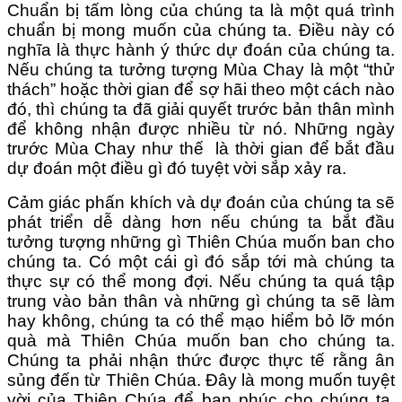
Chuẩn bị tấm lòng của chúng ta là một quá trình
chuẩn bị mong muốn của chúng ta. Điều này có
nghĩa là thực hành ý thức dự đoán của chúng ta.
Nếu chúng ta tưởng tượng Mùa Chay là một “thử
thách” hoặc thời gian để sợ hãi theo một cách nào
đó, thì chúng ta đã giải quyết trước bản thân mình
để không nhận được nhiều từ nó. Những ngày
trước Mùa Chay như thế là thời gian để bắt đầu
dự đoán một điều gì đó tuyệt vời sắp xảy ra.
Cảm giác phấn khích và dự đoán của chúng ta sẽ
phát triển dễ dàng hơn nếu chúng ta bắt đầu
tưởng tượng những gì Thiên Chúa muốn ban cho
chúng ta. Có một cái gì đó sắp tới mà chúng ta
thực sự có thể mong đợi. Nếu chúng ta quá tập
trung vào bản thân và những gì chúng ta sẽ làm
hay không, chúng ta có thể mạo hiểm bỏ lỡ món
quà mà Thiên Chúa muốn ban cho chúng ta.
Chúng ta phải nhận thức được thực tế rằng ân
sủng đến từ Thiên Chúa. Đây là mong muốn tuyệt
vời của Thiên Chúa để ban phúc cho chúng ta.