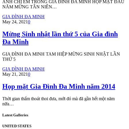
ANH CHỊ EM TRONG GIA ĐÌNH ĐA MINH HỌP MẶT ĐẦU
NĂM MỪNG TÂN NIÊN…
GIA ĐÌNH ĐA MINH
May 24, 2021
0
Mừng Sinh nhật lần thứ 5 của Gia đình
Đa Minh
GIA ĐÌNH ĐA MINH TAM HIỆP MỪNG SINH NHẬT LẦN
THỨ 5
GIA ĐÌNH ĐA MINH
May 21, 2021
0
Họp mặt Gia Đình Đa Minh năm 2014
Thời gian thấm thoát thoi đưa, mới đó mà đã gần hết một năm
nữa…
Latest Galleries
UNITED STATES