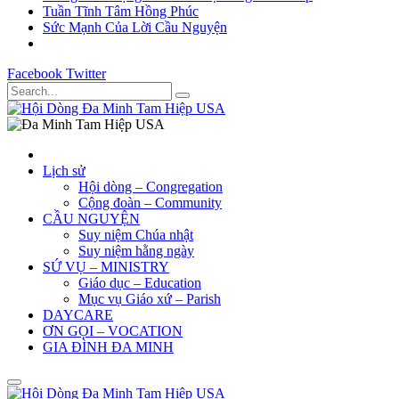
Tuần Tĩnh Tâm Hồng Phúc
Sức Mạnh Của Lời Cầu Nguyện
Facebook
Twitter
Lịch sử
Hội dòng – Congregation
Cộng đoàn – Community
CẦU NGUYỆN
Suy niệm Chúa nhật
Suy niệm hằng ngày
SỨ VỤ – MINISTRY
Giáo dục – Education
Mục vụ Giáo xứ – Parish
DAYCARE
ƠN GỌI – VOCATION
GIA ĐÌNH ĐA MINH