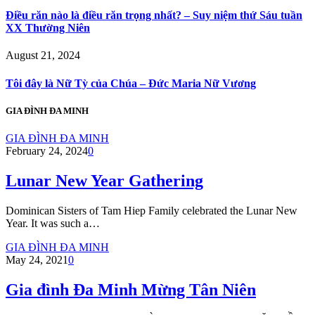
Điều răn nào là điều răn trọng nhất? – Suy niệm thứ Sáu tuần
XX Thường Niên
August 21, 2024
Tôi đây là Nữ Tỳ của Chúa – Đức Maria Nữ Vương
GIA ĐÌNH ĐA MINH
GIA ĐÌNH ĐA MINH
February 24, 2024
0
Lunar New Year Gathering
Dominican Sisters of Tam Hiep Family celebrated the Lunar New
Year. It was such a…
GIA ĐÌNH ĐA MINH
May 24, 2021
0
Gia đình Đa Minh Mừng Tân Niên