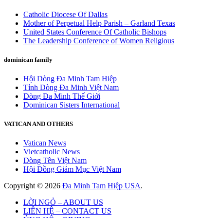
Catholic Diocese Of Dallas
Mother of Perpetual Help Parish – Garland Texas
United States Conference Of Catholic Bishops
The Leadership Conference of Women Religious
dominican family
Hội Dòng Đa Minh Tam Hiệp
Tỉnh Dòng Đa Minh Việt Nam
Dòng Đa Minh Thế Giới
Dominican Sisters International
VATICAN AND OTHERS
Vatican News
Vietcatholic News
Dòng Tên Việt Nam
Hội Đồng Giám Mục Việt Nam
Copyright © 2026
Đa Minh Tam Hiệp USA
.
LỜI NGỎ – ABOUT US
LIÊN HỆ – CONTACT US