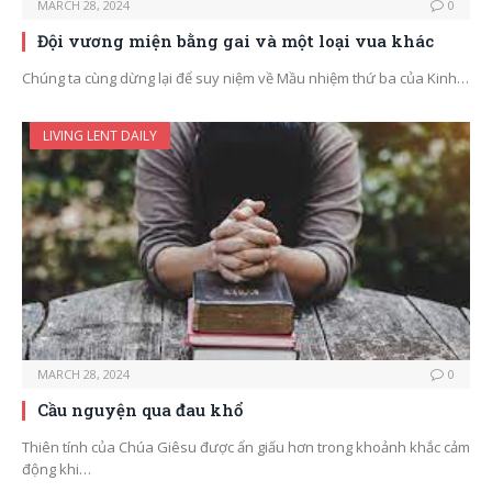
MARCH 28, 2024
0
Đội vương miện bằng gai và một loại vua khác
Chúng ta cùng dừng lại để suy niệm về Mầu nhiệm thứ ba của Kinh…
LIVING LENT DAILY
MARCH 28, 2024
0
Cầu nguyện qua đau khổ
Thiên tính của Chúa Giêsu được ẩn giấu hơn trong khoảnh khắc cảm
động khi…