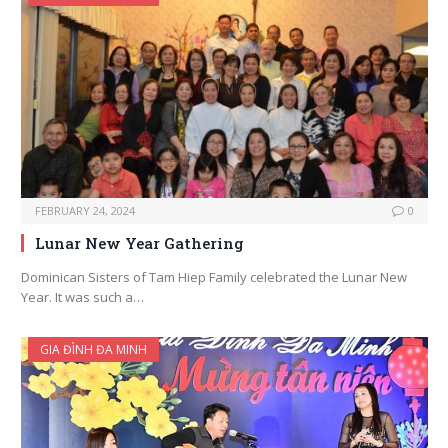
FEBRUARY 24, 2024
0
Lunar New Year Gathering
Dominican Sisters of Tam Hiep Family celebrated the Lunar New
Year. It was such a…
GIA ĐÌNH ĐA MINH