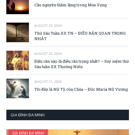
Cầu nguyện thầm lặng trong Mùa Vọng
AUGUST 23, 2024
Thứ Sáu Tuần XX TN – ĐIỀU RĂN QUAN TRỌNG
NHẤT
AUGUST 22, 2024
Điều răn nào là điều răn trọng nhất? – Suy niệm thứ
Sáu tuần XX Thường Niên
AUGUST 21, 2024
Tôi đây là Nữ Tỳ của Chúa – Đức Maria Nữ Vương
GIA ĐÌNH ĐA MINH
GIA ĐÌNH ĐA MINH