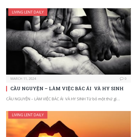
LIVING LENT DAILY
MARCH 11, 2024
0
CẦU NGUYỆN – LÀM VIỆC BÁC ÁI VÀ HY SINH
CẦU NGUYỆN – LÀM VIỆC BÁC ÁI VÀ HY SINH Từ bỏ một thứ gì…
LIVING LENT DAILY